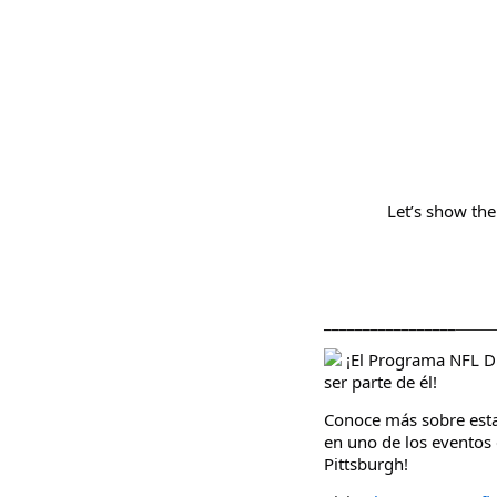
Let’s show the
_________________
______
¡El Programa NFL Dr
ser parte de él!
Conoce más sobre esta 
en uno de los eventos 
Pittsburgh!